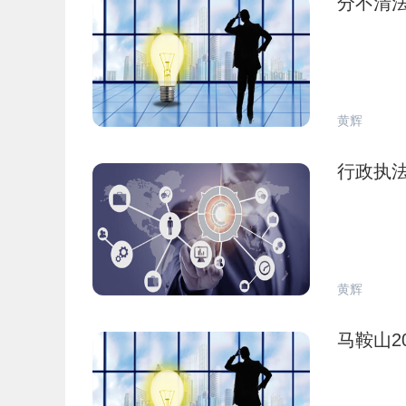
分不清
黄辉
行政执
黄辉
马鞍山2