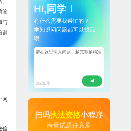
法、
HI,同学！
的管
有什么需要我帮忙的？
加与
学知识问问题都可以找我
培训
哦。
0
/200字
“网
扫码
执法资格
小程序
海量试题任意刷
微信