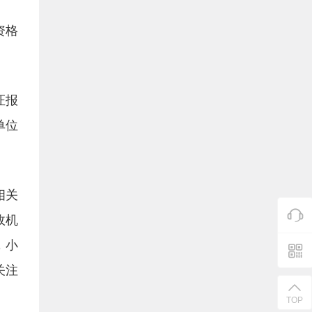
资格
证报
单位
相关
政机
，小
关注
TOP