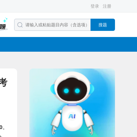
登录
注册
搜题
考
0
。