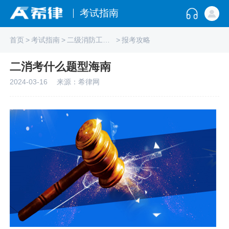
考试指南
首页
>
考试指南
>
二级消防工程师
>
报考攻略
二消考什么题型海南
2024-03-16
来源：希律网