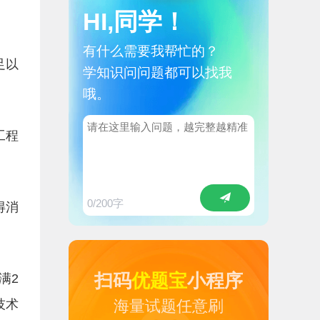
HI,同学！
有什么需要我帮忙的？
足以
学知识问问题都可以找我
哦。
工程
0
/200字
得消
扫码
优题宝
小程序
满2
技术
海量试题任意刷