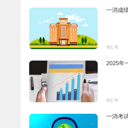
一消成
邹仁号
2025
邹仁号
一消考