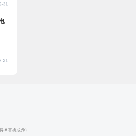
2-31
电
2-31
（请将＃替换成@）