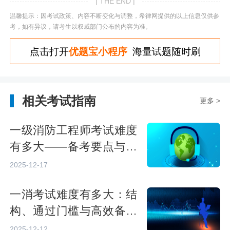
| THE END |
温馨提示：因考试政策、内容不断变化与调整，希律网提供的以上信息仅供参
考，如有异议，请考生以权威部门公布的内容为准。
点击打开
优题宝小程序
海量试题随时刷
相关考试指南
更多 >
一级消防工程师考试难度
有多大——备考要点与挑
战
2025-12-17
一消考试难度有多大：结
构、通过门槛与高效备考
策略
2025-12-12