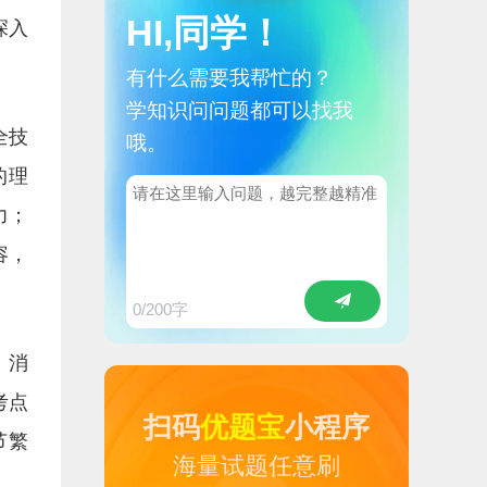
HI,同学！
深入
有什么需要我帮忙的？
学知识问问题都可以找我
全技
哦。
的理
力；
容，
0
/200字
、消
考点
扫码
优题宝
小程序
节繁
海量试题任意刷