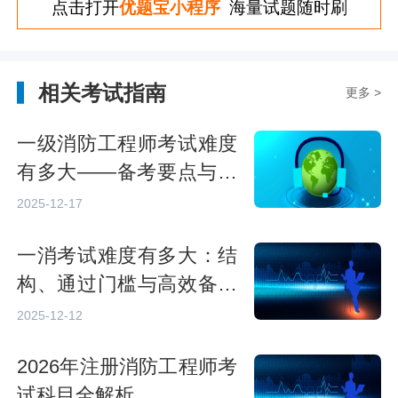
点击打开
优题宝小程序
海量试题随时刷
相关考试指南
更多 >
一级消防工程师考试难度
有多大——备考要点与挑
战
2025-12-17
一消考试难度有多大：结
构、通过门槛与高效备考
策略
2025-12-12
2026年注册消防工程师考
试科目全解析