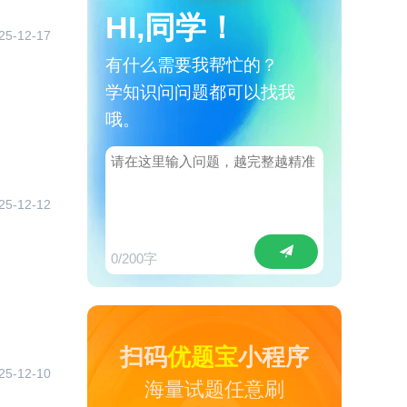
HI,同学！
25-12-17
有什么需要我帮忙的？
学知识问问题都可以找我
哦。
25-12-12
0
/200字
扫码
优题宝
小程序
25-12-10
海量试题任意刷