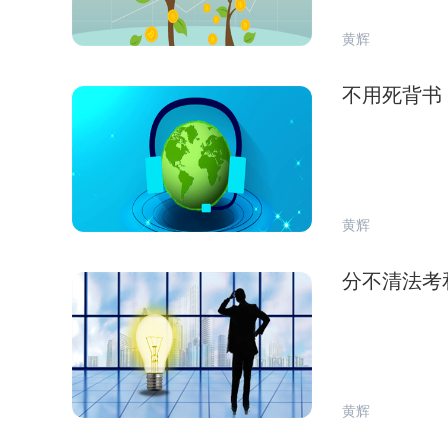
黄辉
不用死背书
黄辉
分不清法考
黄辉