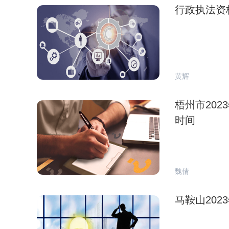
行政执法资
黄辉
梧州市20
时间
魏倩
马鞍山20