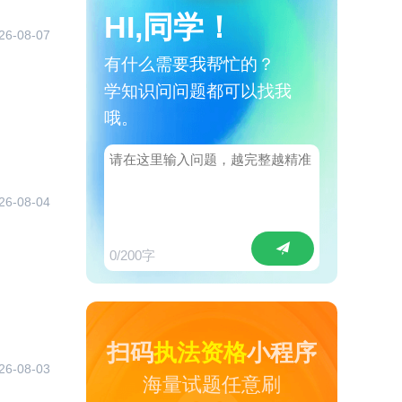
HI,同学！
26-08-07
有什么需要我帮忙的？
学知识问问题都可以找我
哦。
26-08-04
0
/200字
扫码
执法资格
小程序
26-08-03
海量试题任意刷