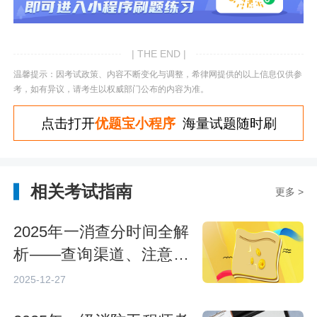
| THE END |
温馨提示：因考试政策、内容不断变化与调整，希律网提供的以上信息仅供参
考，如有异议，请考生以权威部门公布的内容为准。
点击打开
优题宝小程序
海量试题随时刷
相关考试指南
更多 >
2025年一消查分时间全解
析——查询渠道、注意事
项与备考建议
2025-12-27