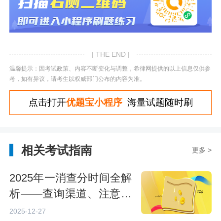
| THE END |
温馨提示：因考试政策、内容不断变化与调整，希律网提供的以上信息仅供参
考，如有异议，请考生以权威部门公布的内容为准。
点击打开
优题宝小程序
海量试题随时刷
相关考试指南
更多 >
2025年一消查分时间全解
析——查询渠道、注意事
项与备考建议
2025-12-27