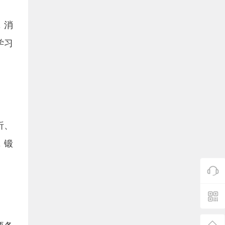
，消
学习
析、
，锻