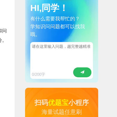
HI,同学！
有什么需要我帮忙的？
学知识问问题都可以找我
和问
哦。
分。
0
/200字
扫码
优题宝
小程序
海量试题任意刷