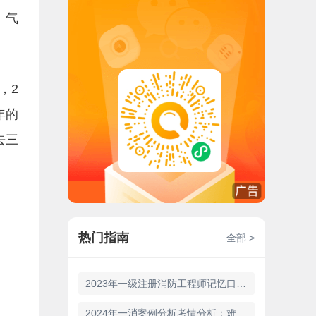
、气
，2
年的
去三
热门指南
全部 >
2023年一级注册消防工程师记忆口诀:喷头数量
2024年一消案例分析考情分析：难度下降