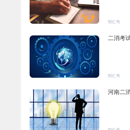
邹仁号
二消考
邹仁号
河南二
邹仁号