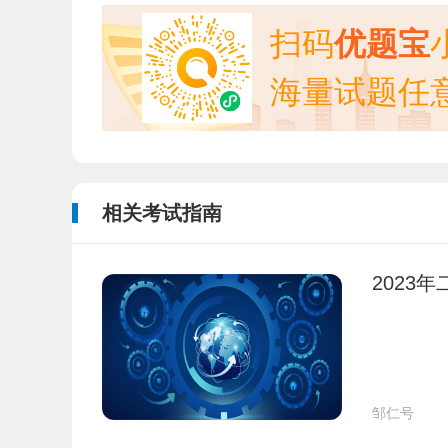
扫码
优题宝
海量试题任
相关考试指南
2023
邹仁号