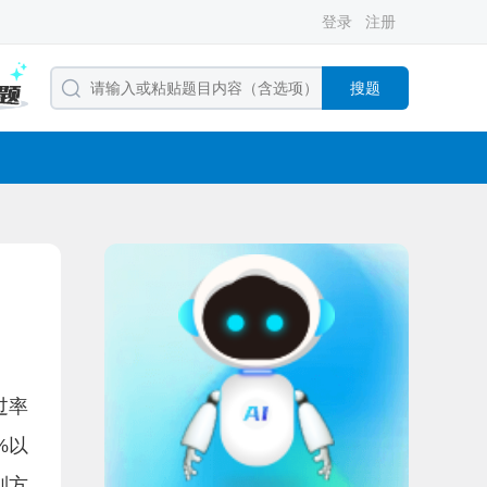
登录
注册
搜题
过率
%以
列方