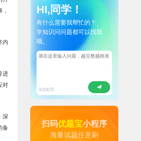
HI,同学！
解，
有什么需要我帮忙的？
学知识问问题都可以找我
哦。
察内
导进
应对
0
/200字
、深
扫码
优题宝
小程序
的备
海量试题任意刷