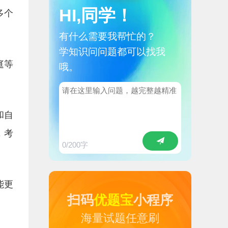
HI,同学！
多个
有什么需要我帮忙的？
学知识问问题都可以找我
庭等
哦。
和自
，考
0
/200字
能更
扫码
优题宝
小程序
海量试题任意刷