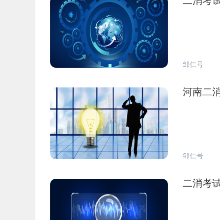
二消考
邹仁号
河南二
邹仁号
二消考