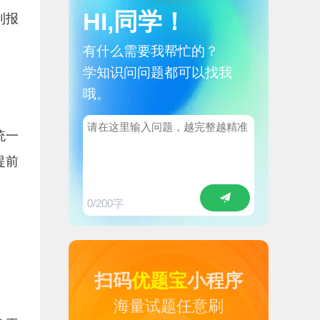
HI,同学！
利报
有什么需要我帮忙的？
学知识问问题都可以找我
哦。
统一
提前
0
/200字
扫码
优题宝
小程序
海量试题任意刷