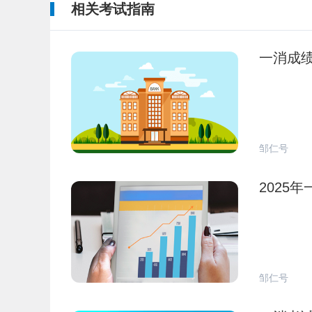
相关考试指南
一消成
邹仁号
2025
邹仁号