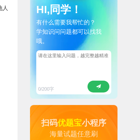
HI,同学！
地人
有什么需要我帮忙的？
学知识问问题都可以找我
哦。
0
/200字
扫码
优题宝
小程序
海量试题任意刷