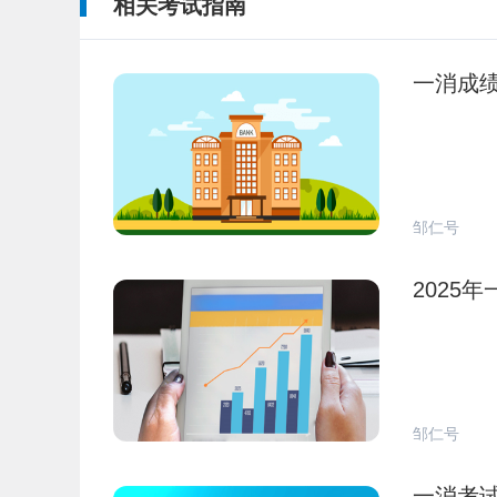
相关考试指南
一消成
邹仁号
2025
邹仁号
一消考