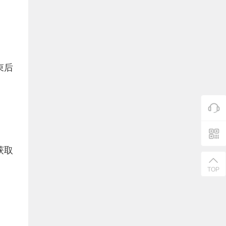
束后
获取
TOP