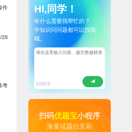
HI,同学！
操作
有什么需要我帮忙的？
学知识问问题都可以找我
28
哦。
0
/200字
准考
扫码
优题宝
小程序
海量试题任意刷