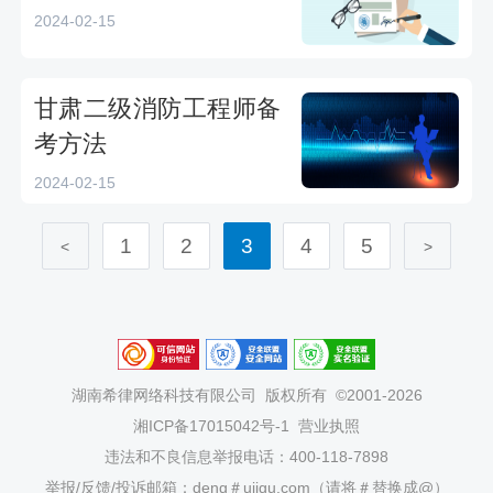
2024-02-15
甘肃二级消防工程师备
考方法
2024-02-15
1
2
3
4
5
<
>
湖南希律网络科技有限公司
版权所有 ©2001-2026
湘ICP备17015042号-1
营业执照
违法和不良信息举报电话：400-118-7898
举报/反馈/投诉邮箱：deng＃ujigu.com（请将＃替换成@）