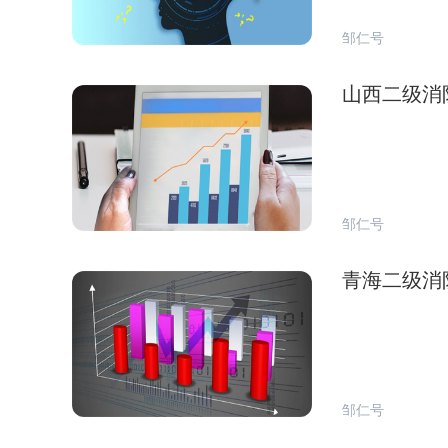
邹仁号
山西二级消
邹仁号
青海二级消
邹仁号