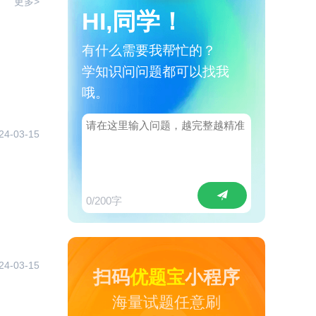
更多>
HI,同学！
有什么需要我帮忙的？
学知识问问题都可以找我
哦。
24-03-15
0
/200字
24-03-15
扫码
优题宝
小程序
海量试题任意刷