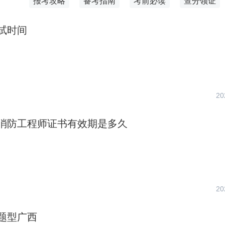
报考攻略
备考指南
考前必读
查分领证
试时间
20
消防工程师证书有效期是多久
20
题型广西