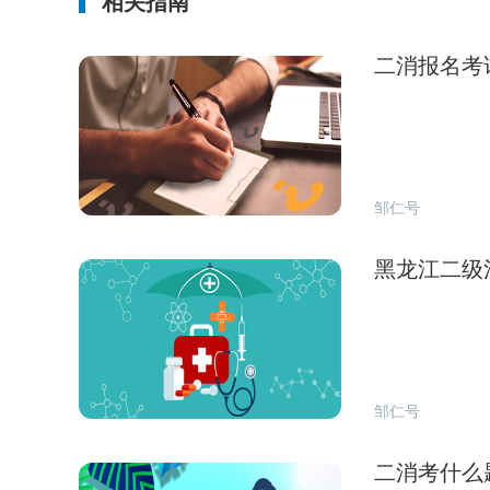
相关指南
二消报名考
邹仁号
黑龙江二级
邹仁号
二消考什么